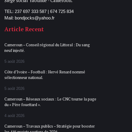
Siege social Yaounde - Cameroon.
TEL: 237 697 333 587 | 674 725 834
Mail: bondjocks@yahoo.fr
Article Recent
Cameroun – Conseil régional du Littoral : Du sang
neuf injecté.
5 août 2026
Côte d’Ivoire – Football : Hervé Renard nommé
sélectionneur national.
5 août 2026
Cameroun – Réseaux sociaux : Le CNC tourne la page
du « Père fouettard ».
4 août 2026
Cameroun – Travaux publics – Stratégie pour booster
les 446 projets routiers de 2026.