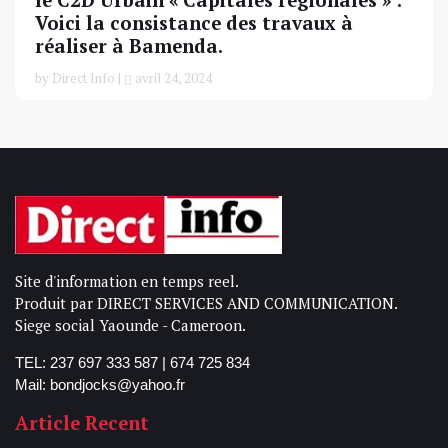
le C2D Urbain « Capitales régionales » :
Voici la consistance des travaux à
réaliser à Bamenda.
by Direct Info |
avril 24, 2024
Site d'information en temps reel.
Produit par DIRECT SERVICES AND COMMUNICATION.
Siege social Yaounde - Cameroon.
TEL: 237 697 333 587 | 674 725 834
Mail: bondjocks@yahoo.fr
Article Recent