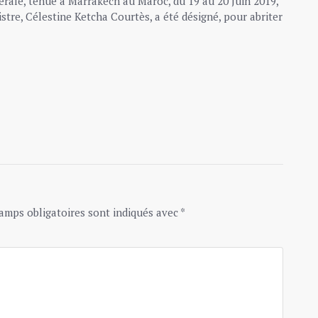
rale, tenue à Marrakech au Maroc, du 19 au 20 Juin 2019,
re, Célestine Ketcha Courtès, a été désigné, pour abriter
amps obligatoires sont indiqués avec
*