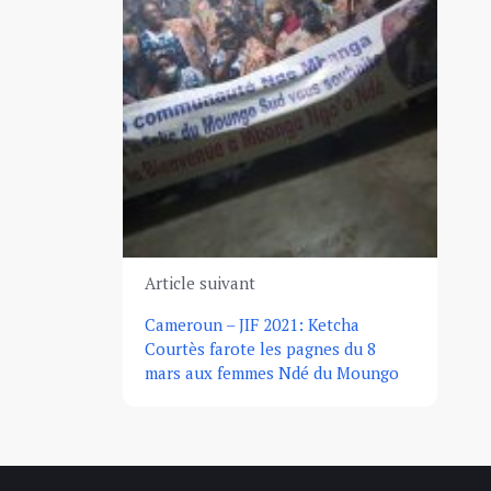
Article suivant
Cameroun – JIF 2021: Ketcha
Courtès farote les pagnes du 8
mars aux femmes Ndé du Moungo