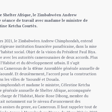
de Shelter Afrique, le Zimbabwéen Andrew
e séance de travail avec madame le ministre de
tine Ketcha Courtès.
 mars 2021, le Zimbabwéen Andrew Chimphondah, entend
stigieuse institution financière panafricaine, dans la mise
’habitat social. Objet de la vision du Président Paul Biya.
ure avec les autorités camerounaises de deux accords. Plus
 l’Habitat et du développement urbain. Il s’agit
 au Cameroun de la 40ème Assemblée générale annuelle de
 Yaoundé. Et deuxièmement, l’accord pour la construction
s les villes de Yaoundé et Douala.
Chimphondah et madame le ministre, Célestine Ketcha
ée générale annuelle de Shelter Afrique, accompagnée
en charge de l’Habitat, Marie-Rose Dibong, membre du
rtait notamment sur le niveau d’avancement des
s assises du genre, au Cameroun. Il faut rappeler tout de