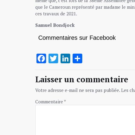
même que, c’est lors de la 38ème Assemblée géné
que le Cameroun représenté par madame le minist
ces travaux de 2021.
Samuel Bondjock
Commentaires sur Facebook
Facebook
Twitter
LinkedIn
Partager
Laisser un commentaire
Votre adresse e-mail ne sera pas publiée.
Les ch
Commentaire
*