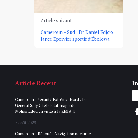
Article suivant
Cameroun – Sud : Dr Daniel Edjo’o
lance Épervier sportif d’Ébolowa
Article Recent
In
Cameroun – Sécurité Extrême-Nord : Le
Général Saly Chef d’état-major de
Mohamadou en visite à la RMIA 4.
7 août 2026
Cameroun – Bénoué : Navigation nocturne