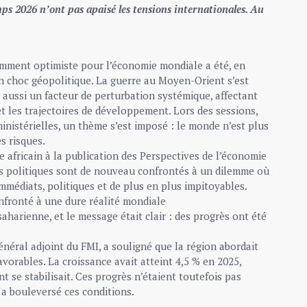
ps 2026 n’ont pas apaisé les tensions internationales. Au
ment optimiste pour l’économie mondiale a été, en
 choc géopolitique. La guerre au Moyen-Orient s’est
 aussi un facteur de perturbation systémique, affectant
 et les trajectoires de développement. Lors des sessions,
inistérielles, un thème s’est imposé : le monde n’est plus
s risques.
 africain à la publication des Perspectives de l’économie
rs politiques sont de nouveau confrontés à un dilemme où
immédiats, politiques et de plus en plus impitoyables.
onfronté à une dure réalité mondiale
aharienne, et le message était clair : des progrès ont été
énéral adjoint du FMI, a souligné que la région abordait
vorables. La croissance avait atteint 4,5 % en 2025,
nt se stabilisait. Ces progrès n’étaient toutefois pas
e a bouleversé ces conditions.