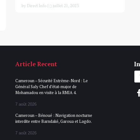
by Direct Info |
juillet 21, 2023
Article Recent
In
Cameroun – Sécurité Extrême-Nord : Le
Général Saly Chef d’état-major de
Mohamadou en visite à la RMIA 4.
7 août 2026
Cameroun – Bénoué : Navigation nocturne
interdite entre Barndaké, Garoua et Lagdo.
7 août 2026