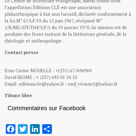
Le Centre de littérature évangélique, mieux connu sous
l’appellation Éditions CLÉ est une association
philanthropique à but non lucratif, déclarée conformément à
la loi N° 67/LF/19 du 12 juin 1967, récépissé N°
1/R/ME/ATF/DAP/LP/1 du 19 janvier 1970. Sa mission est de
produire des livres traitant de la littérature générale, de la
théologie et anthropologie.
Contact presse
Erna Carine MOUELLE : +(237) 677696969
David IKOME : + (237) 695 01 34 23
Email: editionscle@yahoo.fr / ond_viviane1@yahoo.fr
Tibune libre
Commentaires sur Facebook
Facebook
Twitter
LinkedIn
Partager