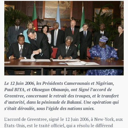
Le 12 Juin 2006, les Présidents Camerounais et Nigérian,
Paul BIYA, et Olusegun Obasanjo, ont Signé l’accord de
Greentree, concernant le retrait des troupes, et le transfert
d’autorité, dans la péninsule de Bakassi. Une opération qui
s’était déroulée, sous l’égide des nations unies.
L’accord de Greentree, signé le 12 Juin 2006, à New-York, aux
États-Unis, est le traité officiel, qui a résolu le différend