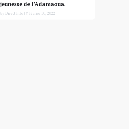
jeunesse de l’Adamaoua.
by Direct Info |
février 10, 2022