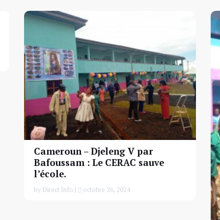
Cameroun – Djeleng V par
Bafoussam : Le CERAC sauve
l’école.
by Direct Info |
octobre 26, 2024