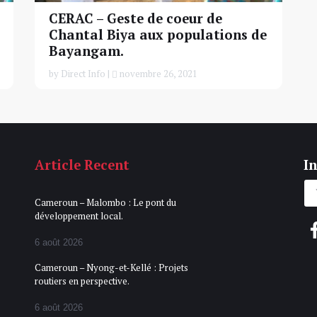
CERAC – Geste de coeur de
Chantal Biya aux populations de
Bayangam.
by Direct Info |
novembre 26, 2021
Article Recent
In
Cameroun – Malombo : Le pont du
développement local.
6 août 2026
Cameroun – Nyong-et-Kellé : Projets
routiers en perspective.
6 août 2026