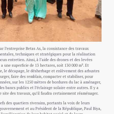
r l’entreprise Betas As, la consistance des travaux
mentales, techniques et stratégiques pour la réalisation
cun entretien. Ainsi, à l’aide des drones et des levées
 une superficie de 13 hectares, soit 130 000 m². Et
ge, le décapage, le désherbage et enlèvement des arbustes
purger, faire des remblais, compacter et stabiliser, pour
nnées, sur les 1250 mètres de bordures du lac à aménager,
es bancs publics et l’éclairage solaire entre autres. Il y a
e site des travaux, qu’il faudra certainement réaménager.
efs des quartiers riverains, portants la voix de leurs
gouvernement et au Président de la République, Paul Biya,
’amélioration de leur habitat social et de leurs