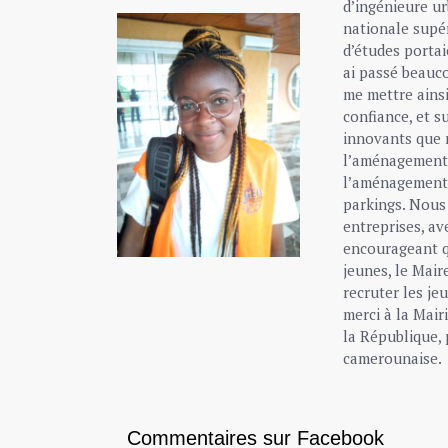
d’ingénieure u
nationale supé
d’études portai
ai passé beauco
me mettre ains
confiance, et s
innovants que 
l’aménagement d
l’aménagement 
parkings. Nous
entreprises, av
encourageant q
jeunes, le Mai
recruter les j
merci à la Mair
la République, 
camerounaise.
Commentaires sur Facebook