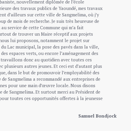
rbaniste, nouvellement diplômée de l’école
rieure des travaux publics de Yaoundé, mes travaux
ent d’ailleurs sur cette ville de Sangmelima, où j’y
up de mois de recherche. Je suis très heureuse de
i au service de cette Commune qui m’a fait
urtout de trouver un Maire réceptif aux projets
nous lui proposons, notamment le projet sur
u Lac municipal, la pose des pavés dans la ville,
des espaces verts, ou encore l’aménagement des
 travaillons donc au quotidien avec toutes ces
ec plusieurs autres jeunes. Et ceci est d’autant plus
ue, dans le but de promouvoir l’employabilité des
re de Sangmelima a recommandé aux entreprises de
eunes pour une main d’œuvre locale. Nous disons
ie de Sangmelima. Et surtout merci au Président de
pour toutes ces opportunités offertes à la jeunesse
Samuel Bondjock